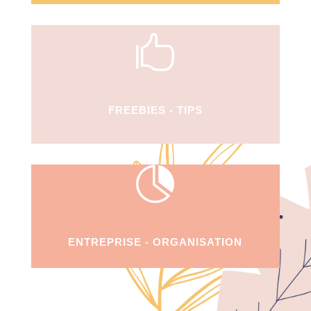

FREEBIES - TIPS

ENTREPRISE - ORGANISATION