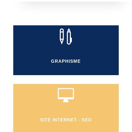

GRAPHISME

SITE INTERNET - SEO