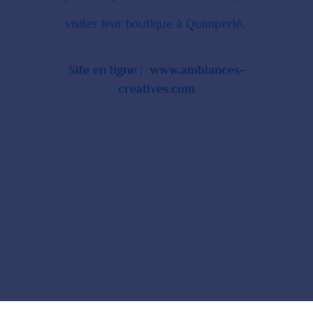
visiter leur boutique à Quimperlé.
Site en ligne
:
www.ambiances-
creatives.com